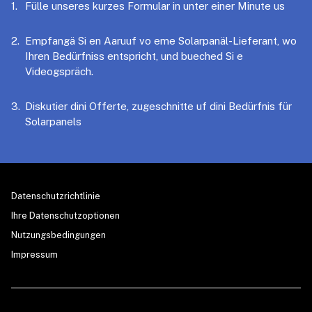
Fülle unseres kurzes Formular in unter einer Minute us
Empfangä Si en Aaruuf vo eme Solarpanäl-Lieferant, wo
Ihren Bedürfniss entspricht, und bueched Si e
Videogspräch.
Diskutier dini Offerte, zugeschnitte uf dini Bedürfnis für
Solarpanels
Datenschutzrichtlinie
Ihre Datenschutzoptionen
Nutzungsbedingungen
Impressum